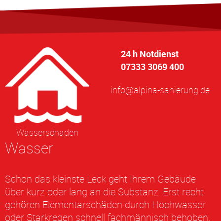
24 h Notdienst
07333 3069 400
info@alpina-sanierung.de
Wasserschaden
Wasser
Schon das kleinste Leck geht Ihrem Gebäude
über kurz oder lang an die Substanz. Erst recht
gehören Elementarschäden durch Hochwasser
oder Starkregen schnell fachmännisch behoben.